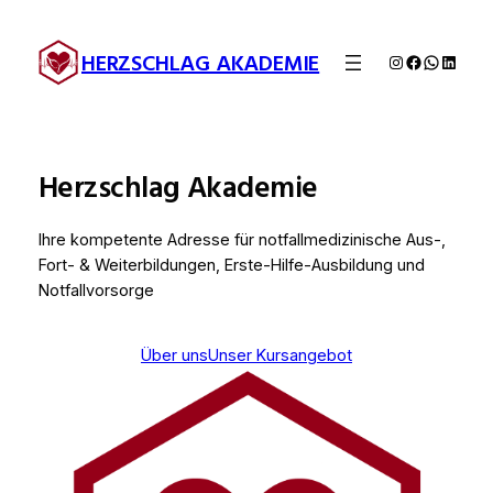
Zum
Inhalt
HERZSCHLAG AKADEMIE
Instagram
Facebook
WhatsA
Linked
springen
Herzschlag Akademie
Ihre kompetente Adresse für notfallmedizinische Aus-,
Fort- & Weiterbildungen, Erste-Hilfe-Ausbildung und
Notfallvorsorge
Über uns
Unser Kursangebot