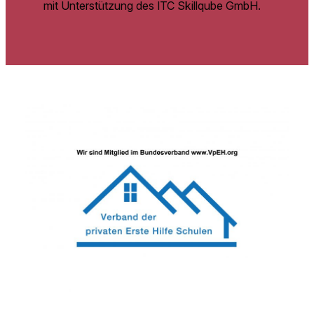
mit Unterstützung des ITC Skillqube GmbH.