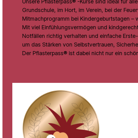
Unsere Pflasterpass® -Kurse sind ideal für all
Grundschule, im Hort, im Verein, bei der Feu
Mitmachprogramm bei Kindergeburtstagen – w
Mit viel Einfühlungsvermögen und kindgerechten
Notfällen richtig verhalten und einfache Ers
um das Stärken von Selbstvertrauen, Sicherhe
Der Pflasterpass® ist dabei nicht nur ein schö