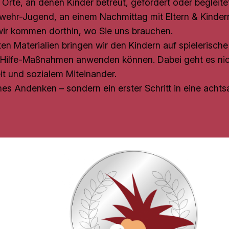
e Orte, an denen Kinder betreut, gefördert oder begleite
erwehr-Jugend, an einem Nachmittag mit Eltern & Kinder
ir kommen dorthin, wo Sie uns brauchen.
 Materialien bringen wir den Kindern auf spielerische 
te-Hilfe-Maßnahmen anwenden können. Dabei geht es ni
it und sozialem Miteinander.
nes Andenken – sondern ein erster Schritt in eine achtsa