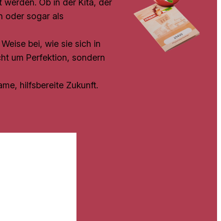
t werden. Ob in der Kita, der
n oder sogar als
Weise bei, wie sie sich in
cht um Perfektion, sondern
me, hilfsbereite Zukunft.