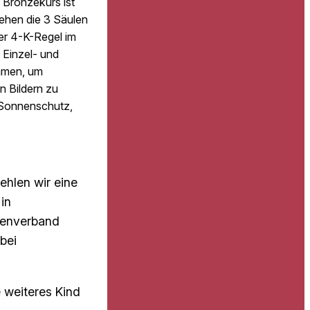
 Bronzekurs ist
tehen die 3 Säulen
der 4-K-Regel im
 Einzel- und
mmen, um
n Bildern zu
 Sonnenschutz,
ehlen wir eine
in
senverband
bei
e weiteres Kind