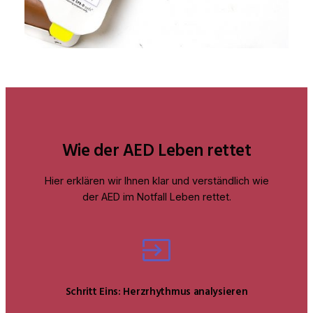
Wie der AED Leben rettet
Hier erklären wir Ihnen klar und verständlich wie
der AED im Notfall Leben rettet.
Schritt Eins: Herzrhythmus analysieren