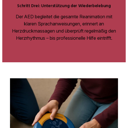
Schritt Drei: Unterstützung der Wiederbelebung
Der AED begleitet die gesamte Reanimation mit
klaren Sprachanweisungen, erinnert an
Herzdruckmassagen und überprüft regelmäßig den
Herzrhythmus – bis professionelle Hilfe eintrifft.