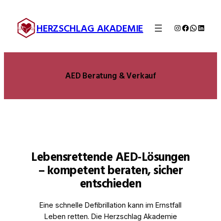
Zum
Inhalt
HERZSCHLAG AKADEMIE
Instagram
Facebook
WhatsA
Linked
springen
AED Beratung & Verkauf
Lebensrettende AED-Lösungen
– kompetent beraten, sicher
entschieden
Eine schnelle Defibrillation kann im Ernstfall
Leben retten. Die Herzschlag Akademie